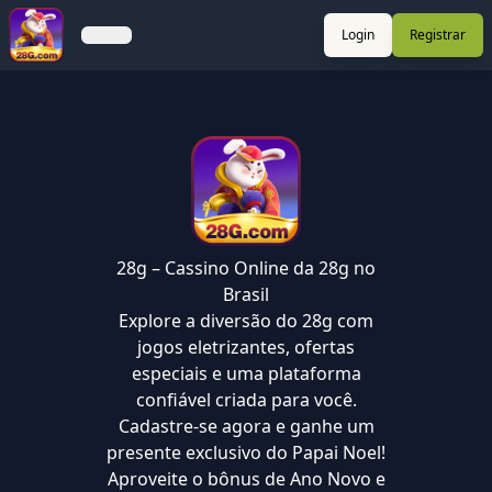
Login
Registrar
Open main menu
28g – Cassino Online da 28g no
Brasil
Explore a diversão do 28g com
jogos eletrizantes, ofertas
especiais e uma plataforma
confiável criada para você.
Cadastre-se agora e ganhe um
presente exclusivo do Papai Noel!
Aproveite o bônus de Ano Novo e