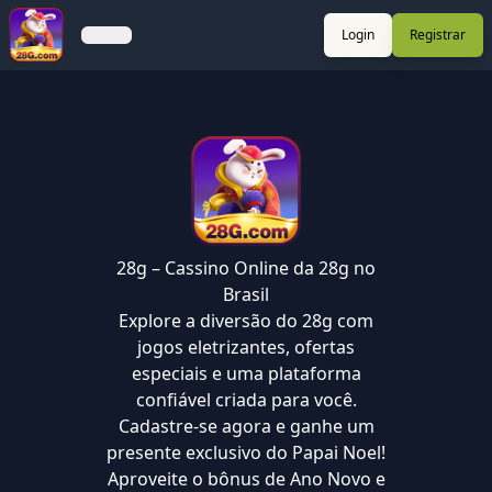
Login
Registrar
Open main menu
28g – Cassino Online da 28g no
Brasil
Explore a diversão do 28g com
jogos eletrizantes, ofertas
especiais e uma plataforma
confiável criada para você.
Cadastre-se agora e ganhe um
presente exclusivo do Papai Noel!
Aproveite o bônus de Ano Novo e